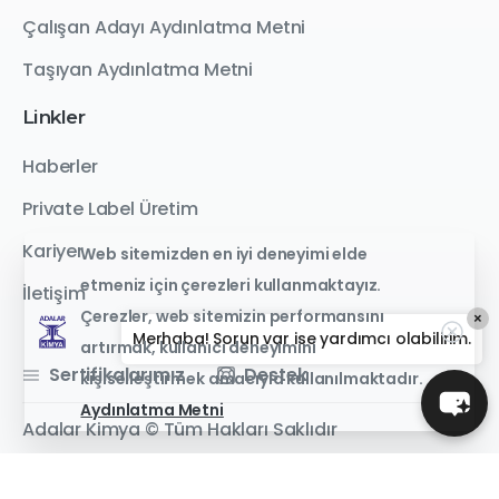
Çalışan Adayı Aydınlatma Metni
Taşıyan Aydınlatma Metni
Linkler
Haberler
Private Label Üretim
Kariyer
Web sitemizden en iyi deneyimi elde
etmeniz için çerezleri kullanmaktayız.
İletişim
Çerezler, web sitemizin performansını
×
Merhaba! Sorun var ise yardımcı olabilirim.
artırmak, kullanıcı deneyimini
Sertifikalarımız
Destek
kişiselleştirmek amacıyla kullanılmaktadır.
Aydınlatma Metni
Adalar Kimya © Tüm Hakları Saklıdır
Bizi takip edin