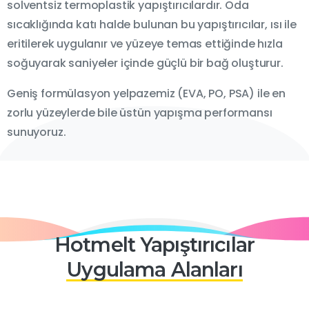
solventsiz termoplastik yapıştırıcılardır. Oda
sıcaklığında katı halde bulunan bu yapıştırıcılar, ısı ile
eritilerek uygulanır ve yüzeye temas ettiğinde hızla
soğuyarak saniyeler içinde güçlü bir bağ oluşturur.
Geniş formülasyon yelpazemiz (EVA, PO, PSA) ile en
zorlu yüzeylerde bile üstün yapışma performansı
sunuyoruz.
Canlı Destek
(AI)
Hotmelt Yapıştırıcılar
Merhaba! Size nasıl yardımcı olabilirim?
Uygulama Alanları