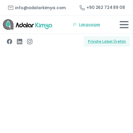
+90 262 724 89 08
info@adalarkimya.com
Languages
Private Label Üretim
Endüstriyel
Yapıştırıcılarda
Küresel
İş
Ortağınız
Türkiye'nin önde gelen yapıştırıcı üreticisi
olarak Hotmelt, PVA.c, Solvent ve