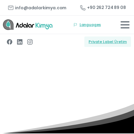
+90 262 724 89 08
info@adalarkimya.com
Languages
Private Label Üretim
İnovasyon
Ana Sayfa
Firma
İnovasyon