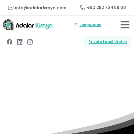
+90 262 724 89 08
info@adalarkimya.com
Languages
Private Label Üretim
Kenar
bantlama
Ana Sayfa
Ürünler
Hotmelt Yapıştırıcılar
Kenar bantlama